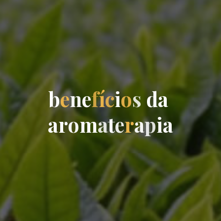
b
e
n
e
f
í
c
i
o
s
d
a
a
r
o
m
a
t
e
r
a
p
i
a