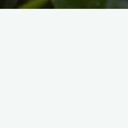
Os chás mate Moncloa
Moncloa
22/12/2022
Chá mate é clássico brasileiríssimo.