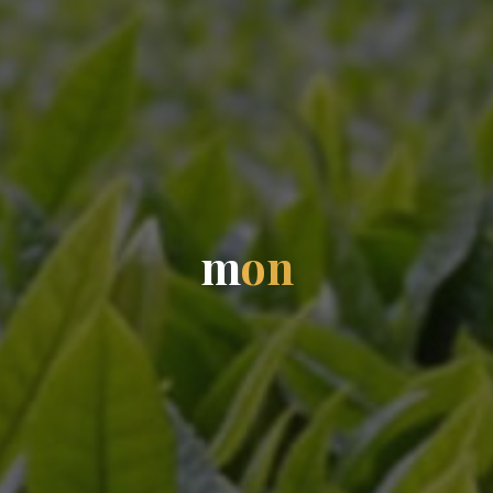
m
o
n